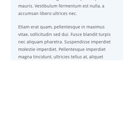
mauris. Vestibulum fermentum est nulla, a
accumsan libero ultrices nec.
Etiam erat quam, pellentesque in maximus
vitae, sollicitudin sed dui. Fusce blandit turpis
nec aliquam pharetra. Suspendisse imperdiet
molestie imperdiet. Pellentesque imperdiet
magna tincidunt, ultricies tellus at, aliquet
sapien.
Here are some of our major mistakes
Lkad litora torquent per conubia nostra, per
inceptos himenaeos. Praesent ut libero a ipsum
aliquam accumsan. Maecenas ut arcu in justo
euismod auctor. Donec facilisis efficitur ante a
suscipit. Mauris maximus eu odio ac euismod.