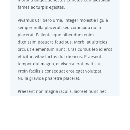
fames ac turpis egestas.
Vivamus ut libero urna. Integer molestie ligula
semper nulla placerat, sed commodo nulla
placerat. Pellentesque bibendum enim
dignissim posuere faucibus. Morbi at ultricies
orci, ut elementum nunc. Cras cursus leo id eros
efficitur, vitae luctus dui rhoncus. Praesent
tempor dui magna, et viverra erat mattis ut.
Proin facilisis consequat eros eget volutpat.
Nulla gravida pharetra placerat.
Praesent non magna iaculis, laoreet nunc nec,
porta nisl. Sed a suscipit tellus, vitae semper
urna. Nulla sed finibus dolor. Aliquam sed
rhoncus nibh. Vivamus sed sapien tincidunt,
vulputate sem ut, commodo libero. Nunc in ex
laoreet, mattis ante eget, tempor velit. Nunc sit