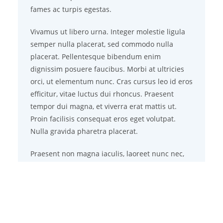
fames ac turpis egestas.
Vivamus ut libero urna. Integer molestie ligula
semper nulla placerat, sed commodo nulla
placerat. Pellentesque bibendum enim
dignissim posuere faucibus. Morbi at ultricies
orci, ut elementum nunc. Cras cursus leo id eros
efficitur, vitae luctus dui rhoncus. Praesent
tempor dui magna, et viverra erat mattis ut.
Proin facilisis consequat eros eget volutpat.
Nulla gravida pharetra placerat.
Praesent non magna iaculis, laoreet nunc nec,
porta nisl. Sed a suscipit tellus, vitae semper
urna. Nulla sed finibus dolor. Aliquam sed
rhoncus nibh. Vivamus sed sapien tincidunt,
vulputate sem ut, commodo libero. Nunc in ex
laoreet, mattis ante eget, tempor velit. Nunc sit