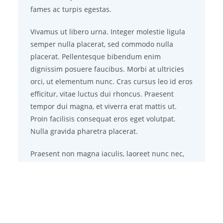
fames ac turpis egestas.
Vivamus ut libero urna. Integer molestie ligula
semper nulla placerat, sed commodo nulla
placerat. Pellentesque bibendum enim
dignissim posuere faucibus. Morbi at ultricies
orci, ut elementum nunc. Cras cursus leo id eros
efficitur, vitae luctus dui rhoncus. Praesent
tempor dui magna, et viverra erat mattis ut.
Proin facilisis consequat eros eget volutpat.
Nulla gravida pharetra placerat.
Praesent non magna iaculis, laoreet nunc nec,
porta nisl. Sed a suscipit tellus, vitae semper
urna. Nulla sed finibus dolor. Aliquam sed
rhoncus nibh. Vivamus sed sapien tincidunt,
vulputate sem ut, commodo libero. Nunc in ex
laoreet, mattis ante eget, tempor velit. Nunc sit