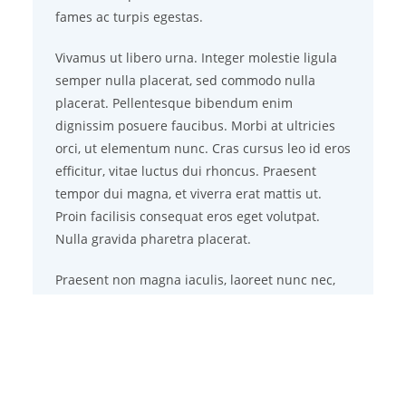
fames ac turpis egestas.
Vivamus ut libero urna. Integer molestie ligula
semper nulla placerat, sed commodo nulla
placerat. Pellentesque bibendum enim
dignissim posuere faucibus. Morbi at ultricies
orci, ut elementum nunc. Cras cursus leo id eros
efficitur, vitae luctus dui rhoncus. Praesent
tempor dui magna, et viverra erat mattis ut.
Proin facilisis consequat eros eget volutpat.
Nulla gravida pharetra placerat.
Praesent non magna iaculis, laoreet nunc nec,
porta nisl. Sed a suscipit tellus, vitae semper
urna. Nulla sed finibus dolor. Aliquam sed
rhoncus nibh. Vivamus sed sapien tincidunt,
vulputate sem ut, commodo libero. Nunc in ex
laoreet, mattis ante eget, tempor velit. Nunc sit