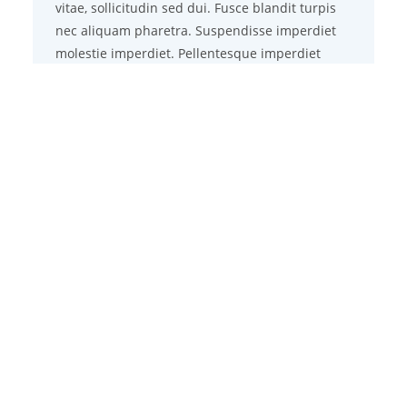
vitae, sollicitudin sed dui. Fusce blandit turpis
nec aliquam pharetra. Suspendisse imperdiet
molestie imperdiet. Pellentesque imperdiet
magna tincidunt, ultricies tellus at, aliquet
sapien.
Class aptent taciti socios
Lkad litora torquent per conubia nostra, per
inceptos himenaeos. Praesent ut libero a ipsum
aliquam accumsan. Maecenas ut arcu in justo
euismod auctor. Donec facilisis efficitur ante a
suscipit. Mauris maximus eu odio ac euismod.
Maecenas faucibus turpis sed posuere volutpat.
Sed tincidunt luctus massa ac aliquam. Integer
tincidunt purus et diam dapibus, a rhoncus
magna congue. Ut ut turpis suscipit massa
mollis gravida. Proin ut dui in libero aliquet
semper.